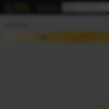
Deliver to
All
Indonesia
Login
FAQ