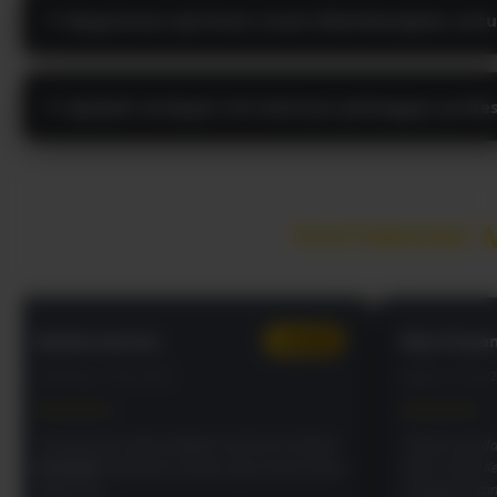
Bagaimana optimasi visual dikembangkan unt
Apakah terdapat tim bantuan pelanggan profes
TESTIMONI 
Hendra Kurnia
Rian 
ED
VERIFIED
Semarang • 18 Juli 2026
Jakarta •
★★★★★
★★★
"Transparansi data indikator real-time di dasbor
"Pantas
tus
totosuper
membantu analisa saya secara presisi
Tahun 2
setiap hari."
mengagu