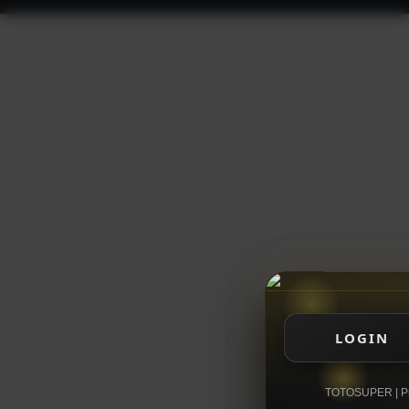
LOGIN
TOTOSUPER | Pre