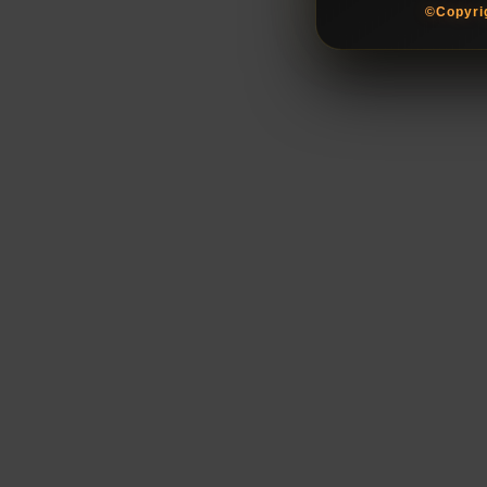
©Copyri