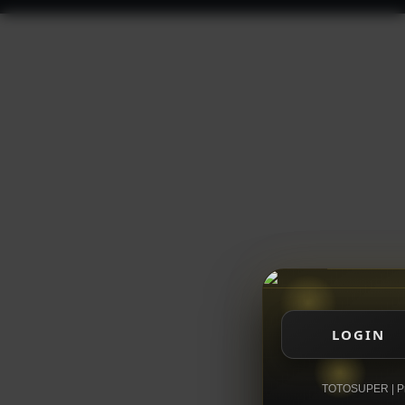
LOGIN
TOTOSUPER | Pre