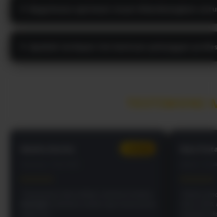
Bagaimana optimasi visual dikembangkan unt
Apakah terdapat tim bantuan pelanggan profes
TESTIMONI 
Hendra Kurnia
Ria
FIED
VERIFIED
Semarang • 18 Juli 2026
Jakarta
★★★★★
★★
"Transparansi data indikator real-time di dasbor
"Pant
 Situs
totosuper
membantu analisa saya secara presisi
Tahun
setiap hari."
menga