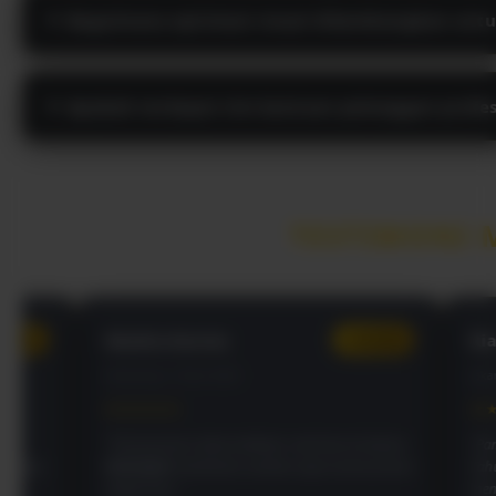
Bagaimana optimasi visual dikembangkan unt
Apakah terdapat tim bantuan pelanggan profes
TESTIMONI 
Hendra Kurnia
VERIFIED
VERIFIED
Semarang • 18 Juli 2026
★★★★★
rtphone
"Transparansi data indikator real-time di dasbor
Predikat Situs
totosuper
membantu analisa saya secara presisi
 untuk
setiap hari."