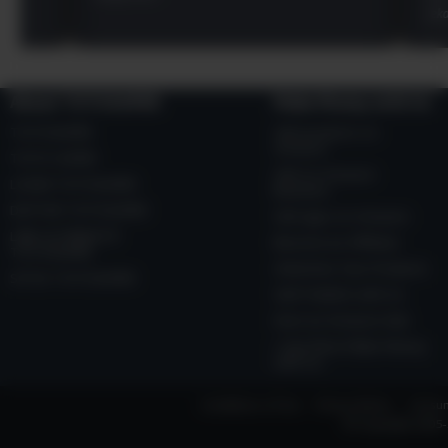
About TOTOSUPER
Make Money with Us
TOTOSUPER
Sell products on
Amazon
TOTO SUPER
Sell on Amazon
LOGIN TOTOSUPER
Business
DAFTAR TOTOSUPER
Sell apps on Amazon
LINK ALTERNATIF
Become an Affiliate
TOTOSUPER
Advertise Your Products
SITUS TOTOSUPER
Self-Publish with Us
Host an Amazon Hub
›
See More Make Money
with Us
Conditions of Use
Privacy Notice
Consum
© Copyright 2005-