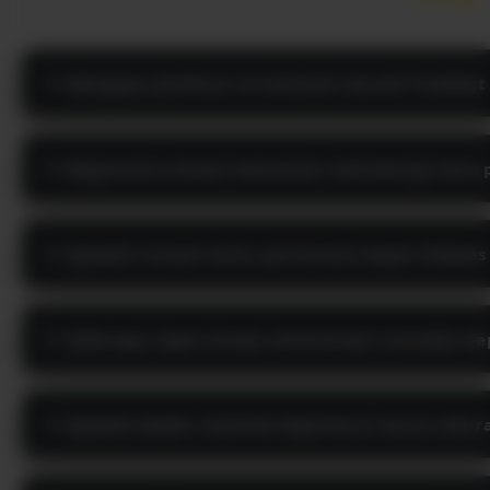
Mengapa platform ini berhasil meraih Predikat 
Bagaimana sistem keamanan melindungi data p
Apakah transisi antar permainan dapat diakses
Seberapa cepat proses otomatisasi transaksi d
Apakah dasbor statistik diperbarui secara akur