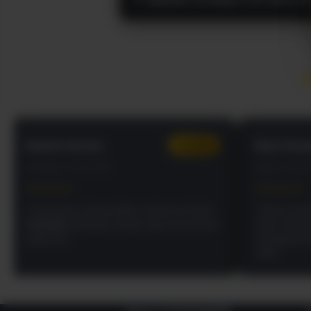
Hendra Kurnia
Ria
FIED
VERIFIED
Semarang • 18 Juli 2026
Jakarta
★★★★★
★★
"Transparansi data indikator real-time di dasbor
"Pant
 Situs
totosuper
membantu analisa saya secara presisi
Tahun
setiap hari."
menga
sekali