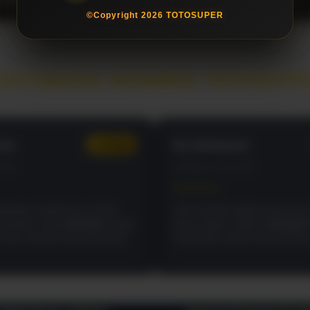
©Copyright 2026 TOTOSUPER
TESTIMONI MEMBER TOTOSUPE
n Pratama
Siti Handayani
VERIFIED
 • 15 Juli 2026
Surabaya • 16 Juli 2026
★★★
★★★★★
as mendapatkan Predikat Situs Terbaik
"Fitur Seamless Wallet m
 2026. Kecepatan server
totosuper
sangat
terasa ringkas. Platform
to
gumkan dan navigasi menunya intuitif
memberikan standar layana
."