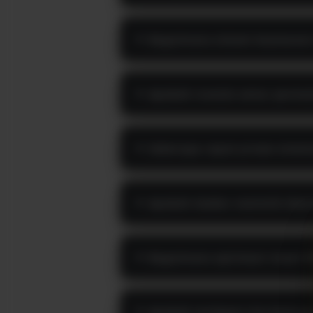
Bagaimana sistem keamanan 
Apakah transisi antar perma
Seberapa cepat proses otoma
Apakah dasbor statistik dipe
Bagaimana optimasi visual
Apakah terdapat tim bantuan